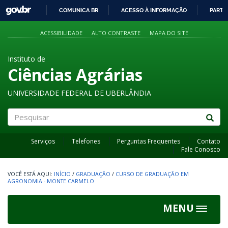
GOVBR
COMUNICA BR
ACESSO À INFORMAÇÃO
PARTI
IR
PARA
ACESSIBILIDADE
ALTO CONTRASTE
MAPA DO SITE
O
CONTEÚDO
Instituto de
Ciências Agrárias
UNIVERSIDADE FEDERAL DE UBERLÂNDIA
Pesquisar
Serviços
Telefones
Perguntas Frequentes
Contato
Fale Conosco
INÍCIO
/
GRADUAÇÃO
/
CURSO DE GRADUAÇÃO EM
AGRONOMIA - MONTE CARMELO
MENU
Toggle
navigat