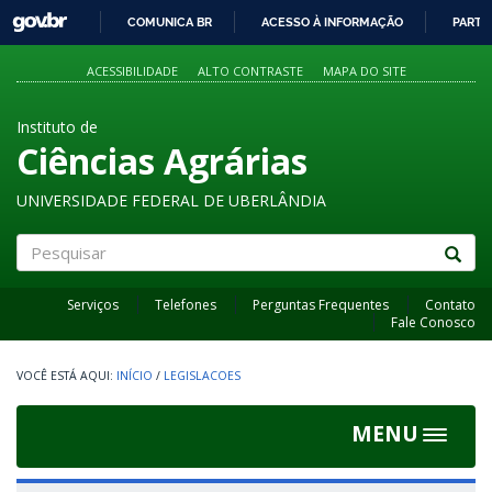
GOVBR
COMUNICA BR
ACESSO À INFORMAÇÃO
PARTI
IR
PARA
ACESSIBILIDADE
ALTO CONTRASTE
MAPA DO SITE
O
CONTEÚDO
Instituto de
Ciências Agrárias
UNIVERSIDADE FEDERAL DE UBERLÂNDIA
Pesquisar
Serviços
Telefones
Perguntas Frequentes
Contato
Fale Conosco
INÍCIO
/
LEGISLACOES
MENU
Toggle
navigat