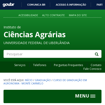
GOVBR
COMUNICA BR
ACESSO À INFORMAÇÃO
PARTI
IR
PARA
ACESSIBILIDADE
ALTO CONTRASTE
MAPA DO SITE
O
CONTEÚDO
Instituto de
Ciências Agrárias
UNIVERSIDADE FEDERAL DE UBERLÂNDIA
Pesquisar
Serviços
Telefones
Perguntas Frequentes
Contato
Fale Conosco
INÍCIO
/
GRADUAÇÃO
/
CURSO DE GRADUAÇÃO EM
AGRONOMIA - MONTE CARMELO
MENU
Toggle
navigat