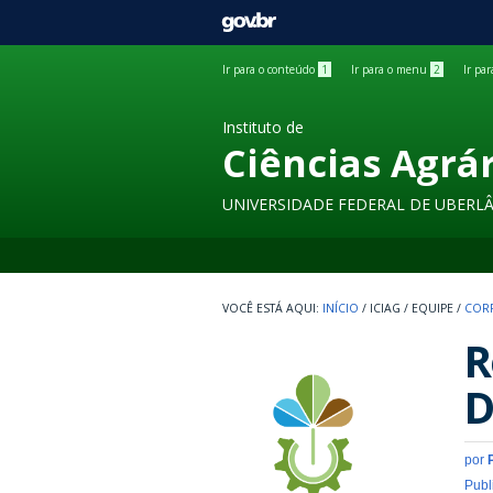
GOVBR
Ir para o conteúdo
1
Ir para o menu
2
Ir pa
Instituto de
Ciências Agrá
UNIVERSIDADE FEDERAL DE UBERL
INÍCIO
/
ICIAG
/
EQUIPE
/
COR
R
D
por
Publ