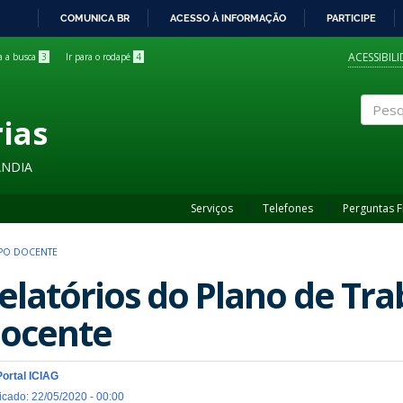
COMUNICA BR
ACESSO À INFORMAÇÃO
PARTICIPE
IR
PARA
ACESSIBIL
ra a busca
3
Ir para o rodapé
4
O
CONTEÚDO
rias
Pesqui
ÂNDIA
Serviços
Telefones
Perguntas 
PO DOCENTE
elatórios do Plano de Tr
ocente
Portal ICIAG
icado: 22/05/2020 - 00:00