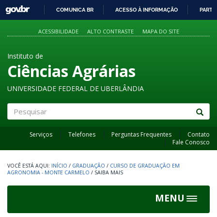
GOVBR
COMUNICA BR
ACESSO À INFORMAÇÃO
PARTI
IR
PARA
ACESSIBILIDADE
ALTO CONTRASTE
MAPA DO SITE
O
CONTEÚDO
Instituto de
Ciências Agrárias
UNIVERSIDADE FEDERAL DE UBERLÂNDIA
Pesquisar
Serviços
Telefones
Perguntas Frequentes
Contato
Fale Conosco
INÍCIO
/
GRADUAÇÃO
/
CURSO DE GRADUAÇÃO EM
AGRONOMIA - MONTE CARMELO
/
SAIBA MAIS
MENU
Toggle
navigat