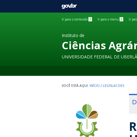
GOVBR
Ir para o conteúdo
1
Ir para o menu
2
Ir pa
Instituto de
Ciências Agrá
UNIVERSIDADE FEDERAL DE UBERL
INÍCIO
/
LEGISLACOES
D
R