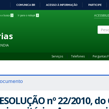
COMUNICA BR
ACESSO À INFORMAÇÃO
PARTICIPE
IR
PARA
ACESSIBIL
ra a busca
3
Ir para o rodapé
4
O
CONTEÚDO
rias
Pesqui
ÂNDIA
Serviços
Telefones
Perguntas 
ocumento
ESOLUÇÃO nº 22/2010, do