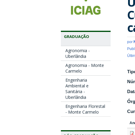
U
C
c
GRADUAÇÃO
por
Publ
Agronomia -
Uberlândia
Últi
Agronomia - Monte
Carmelo
Tip
Engenharia
Nú
Ambiental e
Sanitária -
Dat
Uberlândia
Ór
Engenharia Florestal
Cur
- Monte Carmelo
An