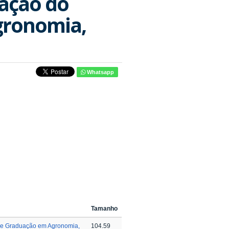
iação do
gronomia,
Whatsapp
Tamanho
e Graduação em Agronomia,
104.59