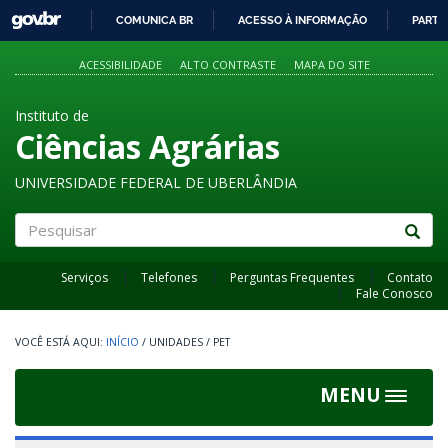
GOVBR
COMUNICA BR
ACESSO À INFORMAÇÃO
PARTI
IR
PARA
ACESSIBILIDADE
ALTO CONTRASTE
MAPA DO SITE
O
CONTEÚDO
Instituto de
Ciências Agrárias
UNIVERSIDADE FEDERAL DE UBERLÂNDIA
Pesquisar
Serviços
Telefones
Perguntas Frequentes
Contato
Fale Conosco
INÍCIO
/
UNIDADES
/
PET
MENU
Toggle
navigat