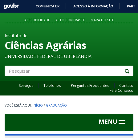
GOVBR
COMUNICA BR
ACESSO À INFORMAÇÃO
PARTI
IR
PARA
ACESSIBILIDADE
ALTO CONTRASTE
MAPA DO SITE
O
CONTEÚDO
Instituto de
Ciências Agrárias
UNIVERSIDADE FEDERAL DE UBERLÂNDIA
Pesquisar
Serviços
Telefones
Perguntas Frequentes
Contato
Fale Conosco
INÍCIO
/
GRADUAÇÃO
MENU
Toggle
navigat