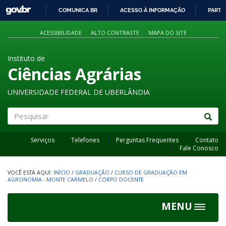
GOVBR
COMUNICA BR
ACESSO À INFORMAÇÃO
PARTI
IR
PARA
ACESSIBILIDADE
ALTO CONTRASTE
MAPA DO SITE
O
CONTEÚDO
Instituto de
Ciências Agrárias
UNIVERSIDADE FEDERAL DE UBERLÂNDIA
Pesquisar
Serviços
Telefones
Perguntas Frequentes
Contato
Fale Conosco
INÍCIO
/
GRADUAÇÃO
/
CURSO DE GRADUAÇÃO EM
AGRONOMIA - MONTE CARMELO
/
CORPO DOCENTE
MENU
Toggle
navigat