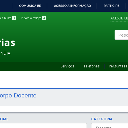
COMUNICA BR
ACESSO À INFORMAÇÃO
PARTICIPE
IR
PARA
ACESSIBIL
ra a busca
3
Ir para o rodapé
4
O
CONTEÚDO
rias
Pesqui
ÂNDIA
Serviços
Telefones
Perguntas 
orpo Docente
OME
CATEGORIA