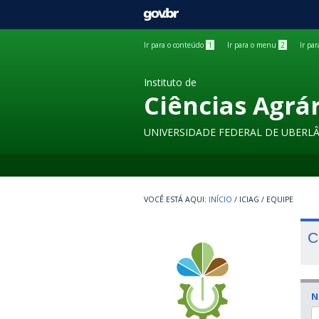
GOVBR
Ir para o conteúdo
1
Ir para o menu
2
Ir pa
Instituto de
Ciências Agrá
UNIVERSIDADE FEDERAL DE UBERL
INÍCIO
/
ICIAG
/
EQUIPE
C
N