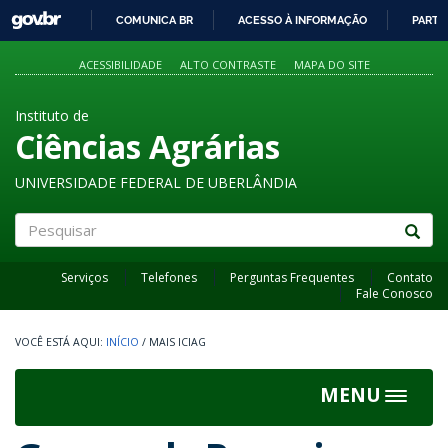
GOVBR
COMUNICA BR
ACESSO À INFORMAÇÃO
PARTI
IR
PARA
ACESSIBILIDADE
ALTO CONTRASTE
MAPA DO SITE
O
CONTEÚDO
Instituto de
Ciências Agrárias
UNIVERSIDADE FEDERAL DE UBERLÂNDIA
Pesquisar
Serviços
Telefones
Perguntas Frequentes
Contato
Fale Conosco
INÍCIO
/
MAIS ICIAG
MENU
Toggle
navigat