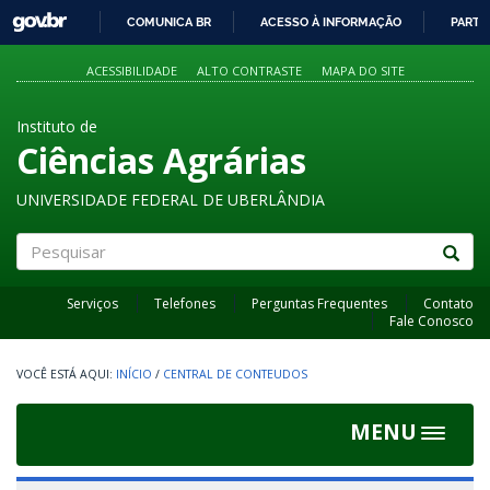
GOVBR
COMUNICA BR
ACESSO À INFORMAÇÃO
PARTI
IR
PARA
ACESSIBILIDADE
ALTO CONTRASTE
MAPA DO SITE
O
CONTEÚDO
Instituto de
Ciências Agrárias
UNIVERSIDADE FEDERAL DE UBERLÂNDIA
Pesquisar
Serviços
Telefones
Perguntas Frequentes
Contato
Fale Conosco
INÍCIO
/
CENTRAL DE CONTEUDOS
MENU
Toggle
navigat