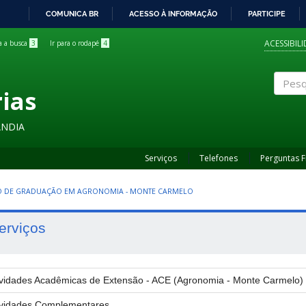
COMUNICA BR
ACESSO À INFORMAÇÃO
PARTICIPE
IR
PARA
ACESSIBIL
ra a busca
3
Ir para o rodapé
4
O
CONTEÚDO
rias
Pesqui
ÂNDIA
Serviços
Telefones
Perguntas 
 DE GRADUAÇÃO EM AGRONOMIA - MONTE CARMELO
erviços
ividades Acadêmicas de Extensão - ACE (Agronomia - Monte Carmelo)
ividades Complementares