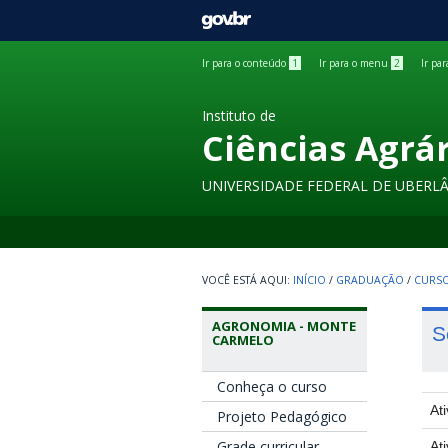
GOVBR
Ir para o conteúdo
1
Ir para o menu
2
Ir pa
Instituto de
Ciências Agrá
UNIVERSIDADE FEDERAL DE UBERL
INÍCIO
/
GRADUAÇÃO
/
CURSO
AGRONOMIA - MONTE
S
CARMELO
Conheça o curso
At
Projeto Pedagógico
Grade curricular
At