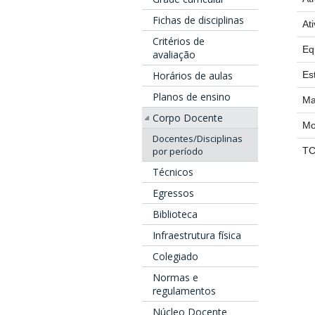
Fichas de disciplinas
At
Critérios de
Eq
avaliação
Horários de aulas
Es
Planos de ensino
Ma
Corpo Docente
Mo
Docentes/Disciplinas
por período
T
Técnicos
Egressos
Biblioteca
Infraestrutura física
Colegiado
Normas e
regulamentos
Núcleo Docente