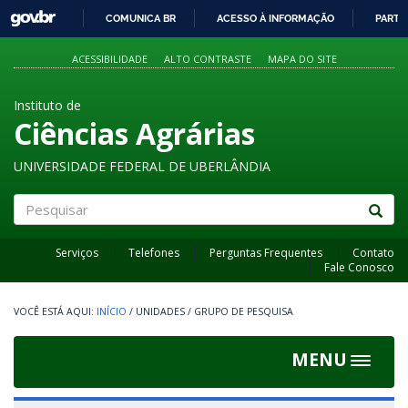
GOVBR
COMUNICA BR
ACESSO À INFORMAÇÃO
PARTI
IR
PARA
ACESSIBILIDADE
ALTO CONTRASTE
MAPA DO SITE
O
CONTEÚDO
Instituto de
Ciências Agrárias
UNIVERSIDADE FEDERAL DE UBERLÂNDIA
Pesquisar
Serviços
Telefones
Perguntas Frequentes
Contato
Fale Conosco
INÍCIO
/
UNIDADES
/
GRUPO DE PESQUISA
MENU
Toggle
navigat