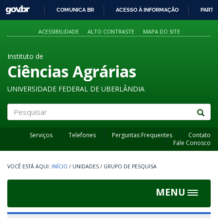
GOVBR
COMUNICA BR
ACESSO À INFORMAÇÃO
PARTI
IR
PARA
ACESSIBILIDADE
ALTO CONTRASTE
MAPA DO SITE
O
CONTEÚDO
Instituto de
Ciências Agrárias
UNIVERSIDADE FEDERAL DE UBERLÂNDIA
Pesquisar
Serviços
Telefones
Perguntas Frequentes
Contato
Fale Conosco
INÍCIO
/
UNIDADES
/
GRUPO DE PESQUISA
MENU
Toggle
navigat