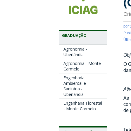
(
Cr
por
Publ
GRADUAÇÃO
Últi
Agronomia -
Uberlândia
Obj
Agronomia - Monte
O G
Carmelo
dan
Engenharia
Ambiental e
Sanitária -
Ati
Uberlândia
As 
Engenharia Florestal
com
- Monte Carmelo
de 
Tut