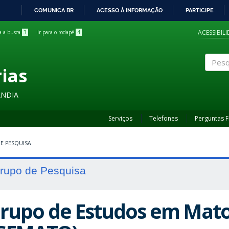
COMUNICA BR
ACESSO À INFORMAÇÃO
PARTICIPE
IR
PARA
ACESSIBIL
ra a busca
3
Ir para o rodapé
4
O
CONTEÚDO
rias
Pesqui
ÂNDIA
Serviços
Telefones
Perguntas 
E PESQUISA
rupo de Pesquisa
rupo de Estudos em Mato