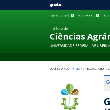
GOVBR
Ir para o conteúdo
1
Ir para o menu
2
Ir pa
Instituto de
Ciências Agrá
UNIVERSIDADE FEDERAL DE UBERL
INÍCIO
/
UNIDADES
/
GRUPO D
G
G