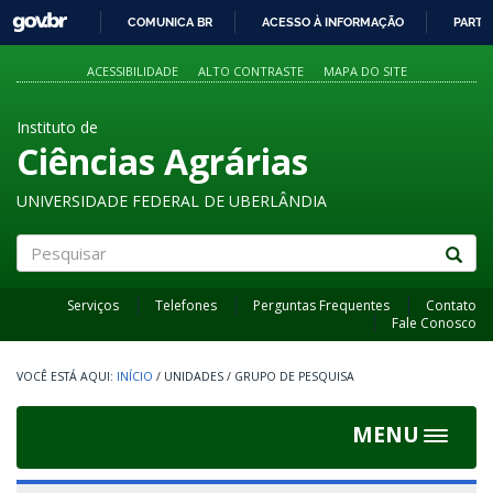
GOVBR
COMUNICA BR
ACESSO À INFORMAÇÃO
PARTI
IR
PARA
ACESSIBILIDADE
ALTO CONTRASTE
MAPA DO SITE
O
CONTEÚDO
Instituto de
Ciências Agrárias
UNIVERSIDADE FEDERAL DE UBERLÂNDIA
Pesquisar
Serviços
Telefones
Perguntas Frequentes
Contato
Fale Conosco
INÍCIO
/
UNIDADES
/
GRUPO DE PESQUISA
MENU
Toggle
navigat