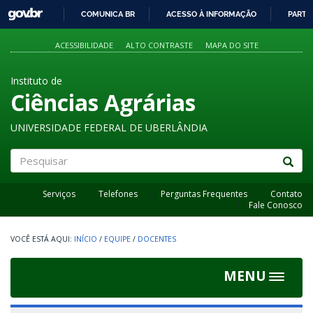
GOVBR
COMUNICA BR
ACESSO À INFORMAÇÃO
PARTI
IR
PARA
ACESSIBILIDADE
ALTO CONTRASTE
MAPA DO SITE
O
CONTEÚDO
Instituto de
Ciências Agrárias
UNIVERSIDADE FEDERAL DE UBERLÂNDIA
Pesquisar
Serviços
Telefones
Perguntas Frequentes
Contato
Fale Conosco
INÍCIO
/
EQUIPE
/
DOCENTES
MENU
Toggle
navigat