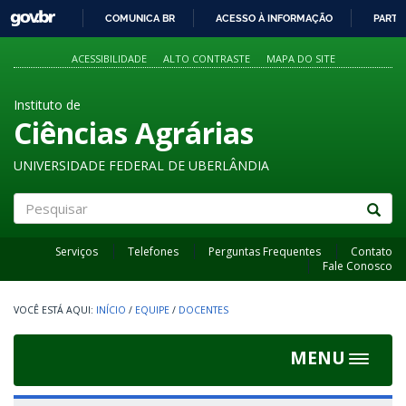
GOVBR
COMUNICA BR
ACESSO À INFORMAÇÃO
PARTI
IR
PARA
ACESSIBILIDADE
ALTO CONTRASTE
MAPA DO SITE
O
CONTEÚDO
Instituto de
Ciências Agrárias
UNIVERSIDADE FEDERAL DE UBERLÂNDIA
Pesquisar
Serviços
Telefones
Perguntas Frequentes
Contato
Fale Conosco
INÍCIO
/
EQUIPE
/
DOCENTES
MENU
Toggle
navigat