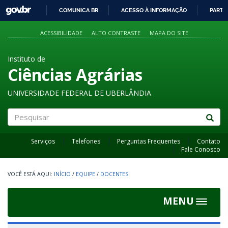
GOVBR
COMUNICA BR
ACESSO À INFORMAÇÃO
PARTI
IR
PARA
ACESSIBILIDADE
ALTO CONTRASTE
MAPA DO SITE
O
CONTEÚDO
Instituto de
Ciências Agrárias
UNIVERSIDADE FEDERAL DE UBERLÂNDIA
Pesquisar
Serviços
Telefones
Perguntas Frequentes
Contato
Fale Conosco
INÍCIO
/
EQUIPE
/
DOCENTES
MENU
Toggle
navigat