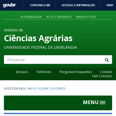
GOVBR
COMUNICA BR
ACESSO À INFORMAÇÃO
PARTI
IR
PARA
ACESSIBILIDADE
ALTO CONTRASTE
MAPA DO SITE
O
CONTEÚDO
Instituto de
Ciências Agrárias
UNIVERSIDADE FEDERAL DE UBERLÂNDIA
Pesquisar
Serviços
Telefones
Perguntas Frequentes
Contato
Fale Conosco
INÍCIO
/
EQUIPE
/
DOCENTES
MENU
Toggle
navigat