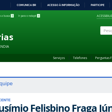
COMUNICA BR
ACESSO À INFORMAÇÃO
PARTICIPE
IR
PARA
ACESSIBIL
ra a busca
3
Ir para o rodapé
4
O
CONTEÚDO
rias
Pesqui
ÂNDIA
Serviços
Telefones
Perguntas 
quipe
CENTE
usímio Felisbino Fraga Jú