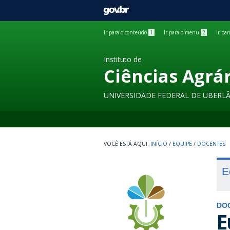
GOVBR
Ir para o conteúdo
1
Ir para o menu
2
Ir pa
Instituto de
Ciências Agrá
UNIVERSIDADE FEDERAL DE UBERL
INÍCIO
/
EQUIPE
/
DOCENTES
E
DO
E