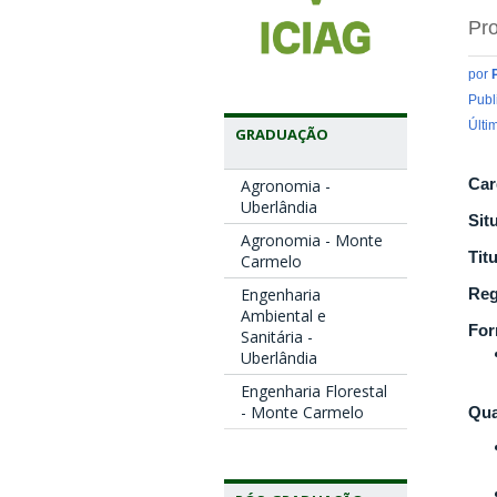
Pro
por
Publ
Últi
GRADUAÇÃO
Car
Agronomia -
Uberlândia
Sit
Agronomia - Monte
Tit
Carmelo
Engenharia
Reg
Ambiental e
Fo
Sanitária -
Uberlândia
Engenharia Florestal
- Monte Carmelo
Qua