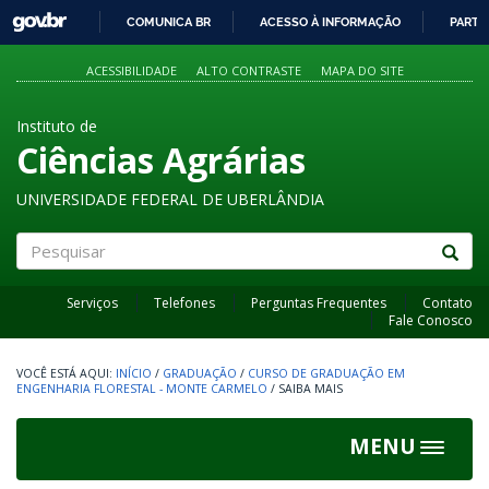
GOVBR
COMUNICA BR
ACESSO À INFORMAÇÃO
PARTI
IR
PARA
ACESSIBILIDADE
ALTO CONTRASTE
MAPA DO SITE
O
CONTEÚDO
Instituto de
Ciências Agrárias
UNIVERSIDADE FEDERAL DE UBERLÂNDIA
Pesquisar
Serviços
Telefones
Perguntas Frequentes
Contato
Fale Conosco
INÍCIO
/
GRADUAÇÃO
/
CURSO DE GRADUAÇÃO EM
ENGENHARIA FLORESTAL - MONTE CARMELO
/
SAIBA MAIS
MENU
Toggle
navigat