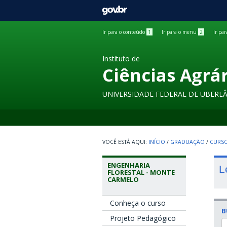
GOVBR
Ir para o conteúdo
1
Ir para o menu
2
Ir pa
Instituto de
Ciências Agrá
UNIVERSIDADE FEDERAL DE UBERL
INÍCIO
/
GRADUAÇÃO
/
CURSO
ENGENHARIA
L
FLORESTAL - MONTE
CARMELO
Conheça o curso
B
Projeto Pedagógico