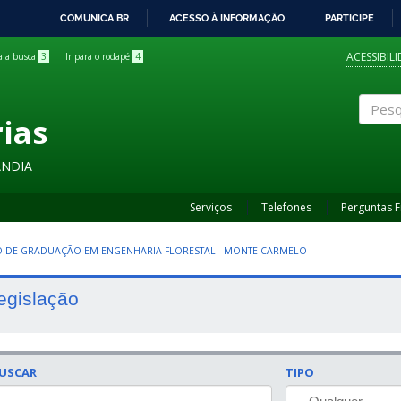
COMUNICA BR
ACESSO À INFORMAÇÃO
PARTICIPE
IR
PARA
ACESSIBIL
ra a busca
3
Ir para o rodapé
4
O
CONTEÚDO
rias
Pesqui
ÂNDIA
Serviços
Telefones
Perguntas 
 DE GRADUAÇÃO EM ENGENHARIA FLORESTAL - MONTE CARMELO
egislação
USCAR
TIPO