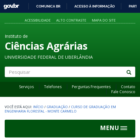
GOVBR
COMUNICA BR
ACESSO À INFORMAÇÃO
PARTI
IR
PARA
ACESSIBILIDADE
ALTO CONTRASTE
MAPA DO SITE
O
CONTEÚDO
Instituto de
Ciências Agrárias
UNIVERSIDADE FEDERAL DE UBERLÂNDIA
Pesquisar
Serviços
Telefones
Perguntas Frequentes
Contato
Fale Conosco
INÍCIO
/
GRADUAÇÃO
/
CURSO DE GRADUAÇÃO EM
ENGENHARIA FLORESTAL - MONTE CARMELO
MENU
Toggle
navigat