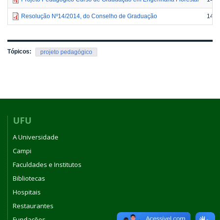
Resolução Nº14/2014, do Conselho de Graduação
148.
Tópicos:
projeto pedagógico
UFU
A Universidade
Campi
Faculdades e Institutos
Bibliotecas
Hospitais
Restaurantes
Fundações