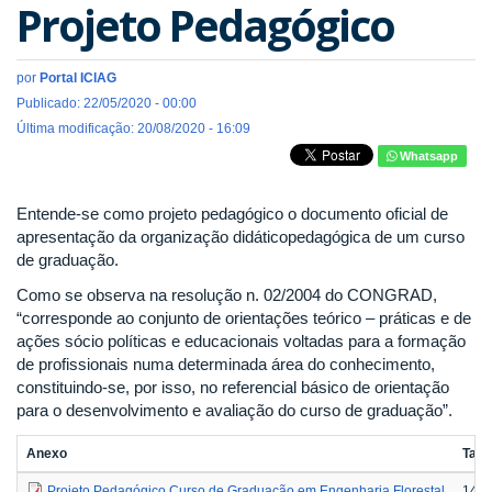
Projeto Pedagógico
por
Portal ICIAG
Publicado: 22/05/2020 - 00:00
Última modificação: 20/08/2020 - 16:09
Whatsapp
Entende-se como projeto pedagógico o documento oficial de
apresentação da organização didáticopedagógica de um curso
de graduação.
Como se observa na resolução n. 02/2004 do CONGRAD,
“corresponde ao conjunto de orientações teórico – práticas e de
ações sócio políticas e educacionais voltadas para a formação
de profissionais numa determinada área do conhecimento,
constituindo-se, por isso, no referencial básico de orientação
para o desenvolvimento e avaliação do curso de graduação”.
Anexo
Tam
Projeto Pedagógico Curso de Graduação em Engenharia Florestal
14.6