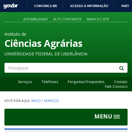
GOVBR
COMUNICA BR
ACESSO À INFORMAÇÃO
PARTI
IR
PARA
ACESSIBILIDADE
ALTO CONTRASTE
MAPA DO SITE
O
CONTEÚDO
Instituto de
Ciências Agrárias
UNIVERSIDADE FEDERAL DE UBERLÂNDIA
Pesquisar
Serviços
Telefones
Perguntas Frequentes
Contato
Fale Conosco
INÍCIO
/
SERVICOS
MENU
Toggle
navigat