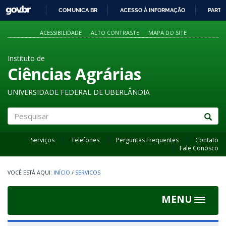
GOVBR
COMUNICA BR
ACESSO À INFORMAÇÃO
PARTI
IR
PARA
ACESSIBILIDADE
ALTO CONTRASTE
MAPA DO SITE
O
CONTEÚDO
Instituto de
Ciências Agrárias
UNIVERSIDADE FEDERAL DE UBERLÂNDIA
Pesquisar
Serviços
Telefones
Perguntas Frequentes
Contato
Fale Conosco
INÍCIO
/
SERVICOS
MENU
Toggle
navigat