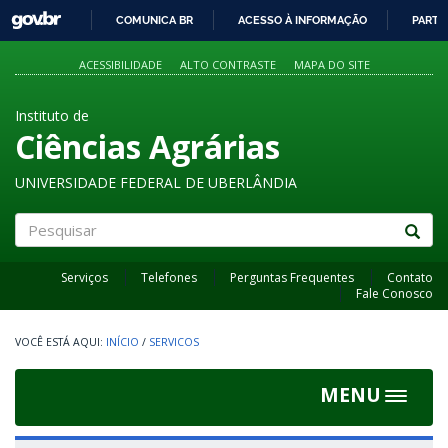
GOVBR
COMUNICA BR
ACESSO À INFORMAÇÃO
PARTI
IR
PARA
ACESSIBILIDADE
ALTO CONTRASTE
MAPA DO SITE
O
CONTEÚDO
Instituto de
Ciências Agrárias
UNIVERSIDADE FEDERAL DE UBERLÂNDIA
Pesquisar
Serviços
Telefones
Perguntas Frequentes
Contato
Fale Conosco
INÍCIO
/
SERVICOS
MENU
Toggle
navigat