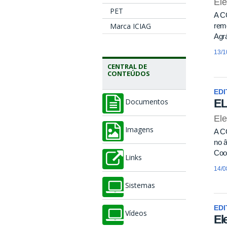
El
PET
A C
Marca ICIAG
remo
Agrá
13/1
CENTRAL DE
CONTEÚDOS
EDI
E
Documentos
Ele
Imagens
A C
no â
Coor
Links
14/0
Sistemas
EDI
Vídeos
El