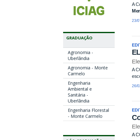
A Co
Mem
23/0
GRADUAÇÃO
EDI
E
Agronomia -
Uberlândia
El
Agronomia - Monte
A C
Carmelo
esc
Engenharia
26/0
Ambiental e
Sanitária -
Uberlândia
Engenharia Florestal
EDI
- Monte Carmelo
Co
Ele
A C