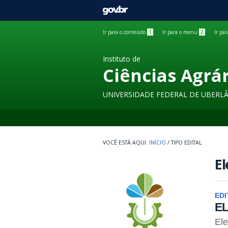
GOVBR
Ir para o conteúdo
1
Ir para o menu
2
Ir pa
Instituto de
Ciências Agrá
UNIVERSIDADE FEDERAL DE UBERL
INÍCIO
/
TIPO EDITAL
El
EDI
E
El