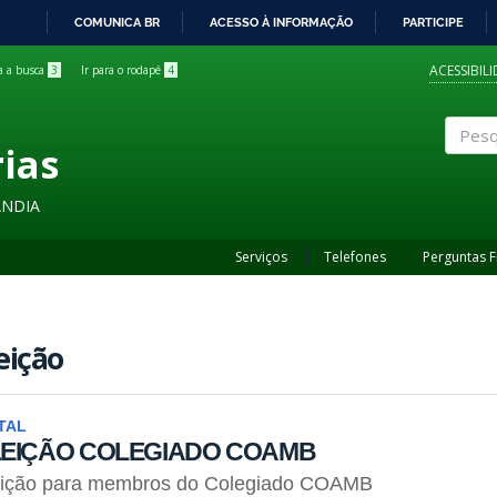
COMUNICA BR
ACESSO À INFORMAÇÃO
PARTICIPE
IR
PARA
ACESSIBIL
ra a busca
3
Ir para o rodapé
4
O
CONTEÚDO
rias
Pesqui
ÂNDIA
Serviços
Telefones
Perguntas 
eição
TAL
LEIÇÃO COLEGIADO COAMB
eição para membros do Colegiado COAMB