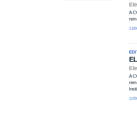
El
A C
rem
13/0
EDI
E
Ele
A C
rem
Inst
12/0