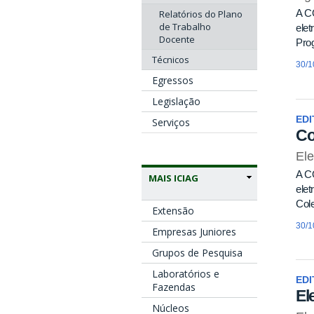
A C
Relatórios do Plano
de Trabalho
elet
Docente
Pro
Técnicos
30/1
Egressos
Legislação
EDI
Serviços
Co
Ele
A C
MAIS ICIAG
elet
Cole
Extensão
30/1
Empresas Juniores
Grupos de Pesquisa
Laboratórios e
EDI
Fazendas
El
Núcleos