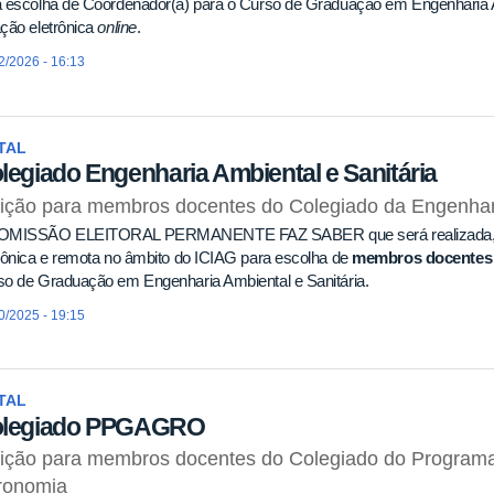
 escolha de Coordenador(a) para o Curso de Graduação em Engenharia Am
ção eletrônica
online
.
2/2026 - 16:13
TAL
legiado Engenharia Ambiental e Sanitária
ição para membros docentes do Colegiado da Engenhari
OMISSÃO ELEITORAL PERMANENTE FAZ SABER que será realizada
rônica e remota no âmbito do ICIAG para escolha de
membros docentes i
so de Graduação em Engenharia Ambiental e Sanitária.
0/2025 - 19:15
TAL
legiado PPGAGRO
eição para membros docentes do Colegiado do Program
ronomia