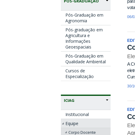
PÓS-GRADUAÇÃO
para
vota
Pós-Graduação em
06/0
Agronomia
Pós-graduação em
Agricultura e
EDI
Informações
Co
Geoespaciais
Pós-Graduação em
Ele
Qualidade Ambiental
A C
elet
Cursos de
Especialização
Cur
30/1
ICIAG
EDI
Institucional
Co
Equipe
El
Corpo Docente
Ag