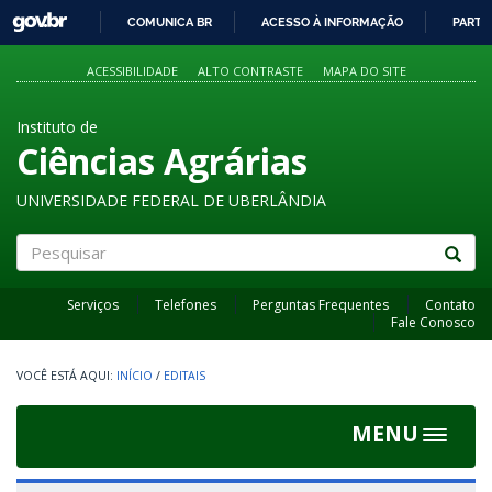
GOVBR
COMUNICA BR
ACESSO À INFORMAÇÃO
PARTI
IR
PARA
ACESSIBILIDADE
ALTO CONTRASTE
MAPA DO SITE
O
CONTEÚDO
Instituto de
Ciências Agrárias
UNIVERSIDADE FEDERAL DE UBERLÂNDIA
Pesquisar
Serviços
Telefones
Perguntas Frequentes
Contato
Fale Conosco
INÍCIO
/
EDITAIS
MENU
Toggle
navigat