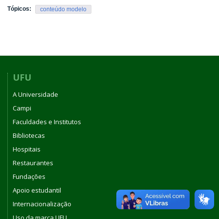
Tópicos:
conteúdo modelo
UFU
A Universidade
Campi
Faculdades e Institutos
Bibliotecas
Hospitais
Restaurantes
Fundações
Apoio estudantil
Internacionalização
Uso da marca UFU