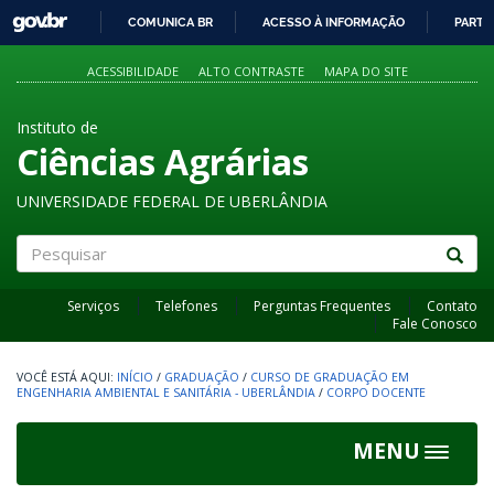
GOVBR
COMUNICA BR
ACESSO À INFORMAÇÃO
PARTI
IR
PARA
ACESSIBILIDADE
ALTO CONTRASTE
MAPA DO SITE
O
CONTEÚDO
Instituto de
Ciências Agrárias
UNIVERSIDADE FEDERAL DE UBERLÂNDIA
Pesquisar
Serviços
Telefones
Perguntas Frequentes
Contato
Fale Conosco
INÍCIO
/
GRADUAÇÃO
/
CURSO DE GRADUAÇÃO EM
ENGENHARIA AMBIENTAL E SANITÁRIA - UBERLÂNDIA
/
CORPO DOCENTE
MENU
Toggle
navigat