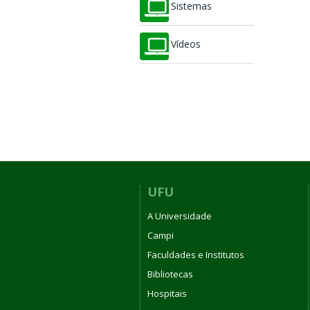
Sistemas
Vídeos
UFU
A Universidade
Campi
Faculdades e Institutos
Bibliotecas
Hospitais