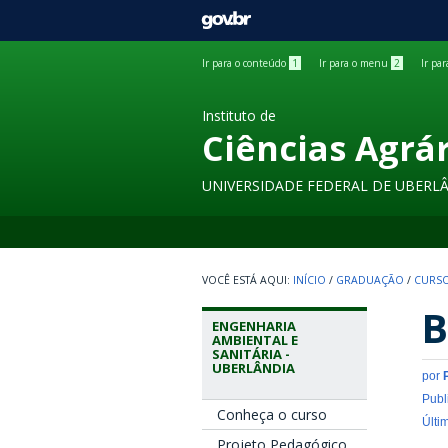
GOVBR
Ir para o conteúdo
1
Ir para o menu
2
Ir pa
Instituto de
Ciências Agrá
UNIVERSIDADE FEDERAL DE UBERL
INÍCIO
/
GRADUAÇÃO
/
CURSO
B
ENGENHARIA
AMBIENTAL E
SANITÁRIA -
UBERLÂNDIA
por
Publ
Conheça o curso
Últi
Projeto Pedagógico