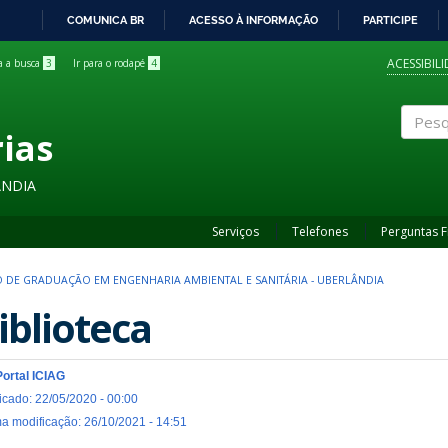
COMUNICA BR
ACESSO À INFORMAÇÃO
PARTICIPE
IR
PARA
ACESSIBIL
ra a busca
3
Ir para o rodapé
4
O
CONTEÚDO
rias
Pesqui
ÂNDIA
Serviços
Telefones
Perguntas 
 DE GRADUAÇÃO EM ENGENHARIA AMBIENTAL E SANITÁRIA - UBERLÂNDIA
iblioteca
Portal ICIAG
icado: 22/05/2020 - 00:00
ma modificação: 26/10/2021 - 14:51