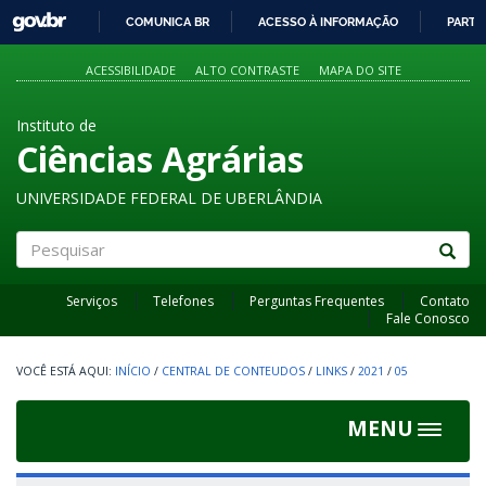
GOVBR
COMUNICA BR
ACESSO À INFORMAÇÃO
PARTI
IR
PARA
ACESSIBILIDADE
ALTO CONTRASTE
MAPA DO SITE
O
CONTEÚDO
Instituto de
Ciências Agrárias
UNIVERSIDADE FEDERAL DE UBERLÂNDIA
Pesquisar
Serviços
Telefones
Perguntas Frequentes
Contato
Fale Conosco
INÍCIO
/
CENTRAL DE CONTEUDOS
/
LINKS
/
2021
/
05
MENU
Toggle
navigat