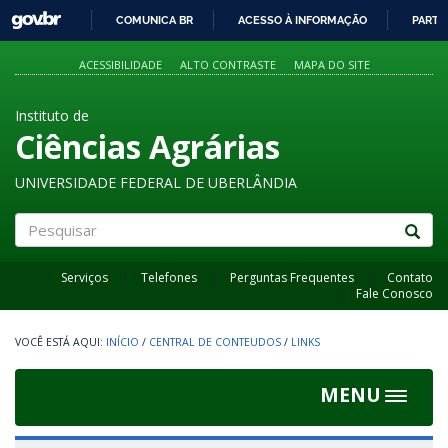
GOVBR
COMUNICA BR
ACESSO À INFORMAÇÃO
PARTI
IR
PARA
ACESSIBILIDADE
ALTO CONTRASTE
MAPA DO SITE
O
CONTEÚDO
Instituto de
Ciências Agrárias
UNIVERSIDADE FEDERAL DE UBERLÂNDIA
Pesquisar
Serviços
Telefones
Perguntas Frequentes
Contato
Fale Conosco
INÍCIO
/
CENTRAL DE CONTEUDOS
/
LINKS
MENU
Toggle
navigat