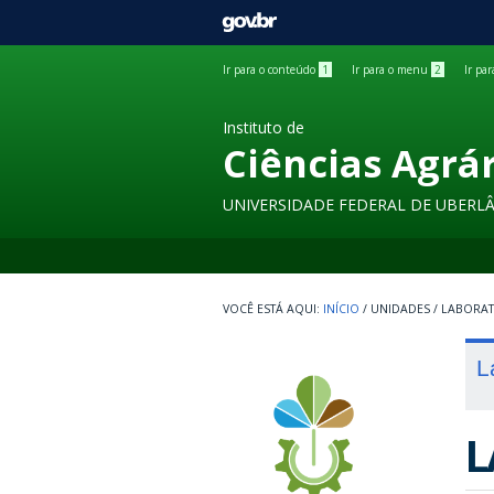
GOVBR
Ir para o conteúdo
1
Ir para o menu
2
Ir pa
Instituto de
Ciências Agrá
UNIVERSIDADE FEDERAL DE UBERL
INÍCIO
/
UNIDADES
/
LABORA
L
L