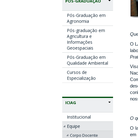
PÓS-GRADUAÇÃO
Pós-Graduação em
Agronomia
Pós-graduação em
Qu
Agricultura e
Informações
O L
Geoespaciais
lab
Pra
Pós-Graduação em
Qualidade Ambiental
Vis
Cursos de
Nac
Especialização
Com
des
con
noss
ICIAG
Institucional
O q
Equipe
O l
em 
Corpo Docente