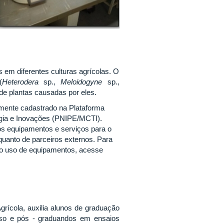
 em diferentes culturas agrícolas. O
(
Heterodera
sp.,
Meloidogyne
sp.,
 de plantas causadas
por eles.
lmente cadastrado na Plataforma
logia e Inovações (PNIPE/MCTI).
os equipamentos e serviços para o
uanto de parceiros externos. Para
r o uso de equipamentos, acesse
Agrícola, auxilia alunos de graduação
urso e pós - graduandos em ensaios