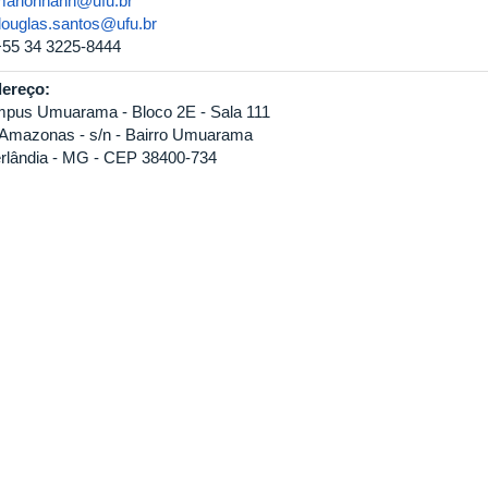
marlonhahn@ufu.br
douglas.santos@ufu.br
+55 34 3225-8444
ereço:
pus Umuarama - Bloco 2E - Sala 111
 Amazonas - s/n - Bairro Umuarama
rlândia - MG - CEP 38400-734