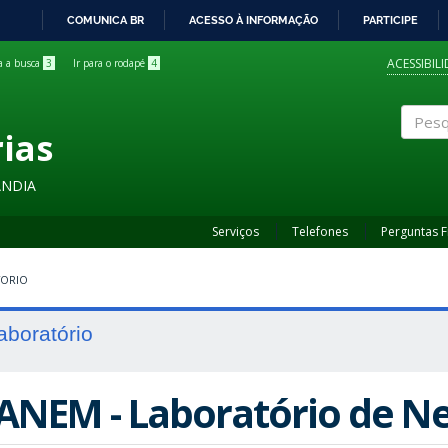
COMUNICA BR
ACESSO À INFORMAÇÃO
PARTICIPE
IR
PARA
ACESSIBIL
ra a busca
3
Ir para o rodapé
4
O
CONTEÚDO
rias
Pesqui
ÂNDIA
Serviços
Telefones
Perguntas 
TORIO
aboratório
ANEM - Laboratório de N