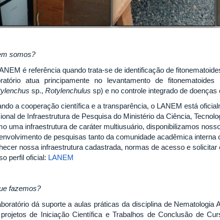
em somos?
ANEM é referência quando trata-se de identificação de fitonematoides
oratório atua principamente no levantamento de fitonematoides 
tylenchus
sp.,
Rotylenchulus
sp)
e no controle integrado de doenças
ando a cooperação científica e a transparência, o LANEM está oficia
ional de Infraestrutura de Pesquisa do Ministério da Ciência, Tecno
o uma infraestrutura de caráter multiusuário, disponibilizamos noss
envolvimento de pesquisas tanto da comunidade acadêmica interna q
hecer nossa infraestrutura cadastrada, normas de acesso e solicita
o perfil oficial:
LANEM
ue fazemos?
aboratório dá suporte a aulas práticas da disciplina de Nematologia 
projetos de Iniciação Científica e Trabalhos de Conclusão de C