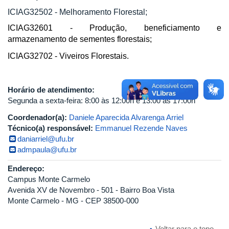
ICIAG32502 - Melhoramento Florestal;
ICIAG32601 - Produção, beneficiamento e
armazenamento de sementes florestais;
ICIAG32702 - Viveiros Florestais.
Horário de atendimento:
Segunda a sexta-feira: 8:00 às 12:00h e 13:00 às 17:00h
Coordenador(a):
Daniele Aparecida Alvarenga Arriel
Técnico(a) responsável:
Emmanuel Rezende Naves
daniarriel@ufu.br
admpaula@ufu.br
Endereço:
Campus Monte Carmelo
Avenida XV de Novembro - 501 - Bairro Boa Vista
Monte Carmelo - MG - CEP 38500-000
Voltar para o topo