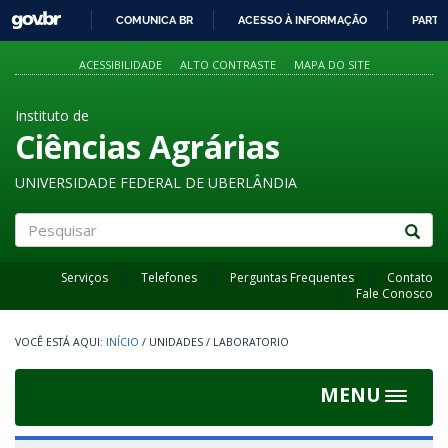
GOVBR
COMUNICA BR
ACESSO À INFORMAÇÃO
PARTI
IR
PARA
ACESSIBILIDADE
ALTO CONTRASTE
MAPA DO SITE
O
CONTEÚDO
Instituto de
Ciências Agrárias
UNIVERSIDADE FEDERAL DE UBERLÂNDIA
Pesquisar
Serviços
Telefones
Perguntas Frequentes
Contato
Fale Conosco
INÍCIO
/
UNIDADES
/
LABORATORIO
MENU
Toggle
navigat