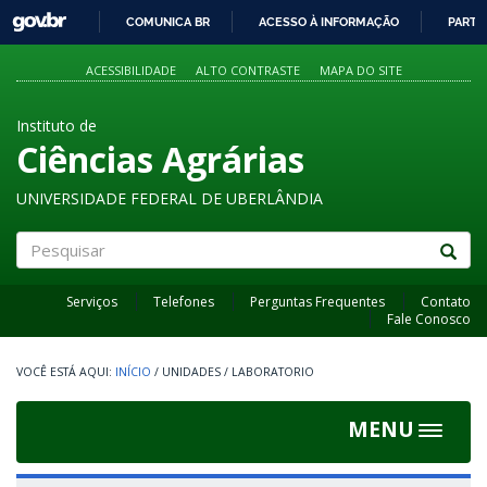
GOVBR
COMUNICA BR
ACESSO À INFORMAÇÃO
PARTI
IR
PARA
ACESSIBILIDADE
ALTO CONTRASTE
MAPA DO SITE
O
CONTEÚDO
Instituto de
Ciências Agrárias
UNIVERSIDADE FEDERAL DE UBERLÂNDIA
Pesquisar
Serviços
Telefones
Perguntas Frequentes
Contato
Fale Conosco
INÍCIO
/
UNIDADES
/
LABORATORIO
MENU
Toggle
navigat