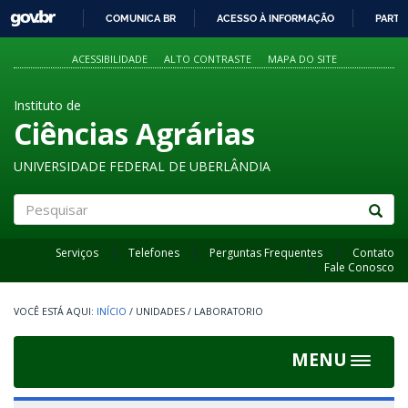
GOVBR
COMUNICA BR
ACESSO À INFORMAÇÃO
PARTI
IR
PARA
ACESSIBILIDADE
ALTO CONTRASTE
MAPA DO SITE
O
CONTEÚDO
Instituto de
Ciências Agrárias
UNIVERSIDADE FEDERAL DE UBERLÂNDIA
Pesquisar
Serviços
Telefones
Perguntas Frequentes
Contato
Fale Conosco
INÍCIO
/
UNIDADES
/
LABORATORIO
MENU
Toggle
navigat