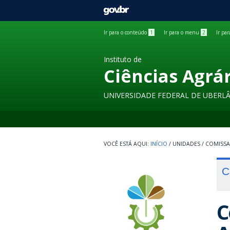
GOVBR
Ir para o conteúdo
1
Ir para o menu
2
Ir pa
Instituto de
Ciências Agrá
UNIVERSIDADE FEDERAL DE UBERL
INÍCIO
/
UNIDADES
/
COMISS
C
C