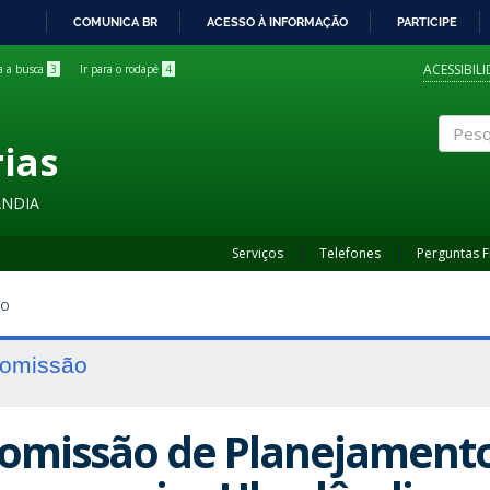
COMUNICA BR
ACESSO À INFORMAÇÃO
PARTICIPE
IR
PARA
ACESSIBIL
ra a busca
3
Ir para o rodapé
4
O
CONTEÚDO
rias
Pesqui
ÂNDIA
Serviços
Telefones
Perguntas 
AO
omissão
omissão de Planejamento