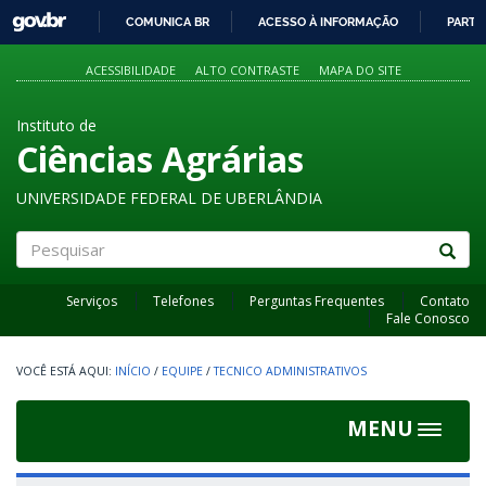
GOVBR
COMUNICA BR
ACESSO À INFORMAÇÃO
PARTI
IR
PARA
ACESSIBILIDADE
ALTO CONTRASTE
MAPA DO SITE
O
CONTEÚDO
Instituto de
Ciências Agrárias
UNIVERSIDADE FEDERAL DE UBERLÂNDIA
Pesquisar
Serviços
Telefones
Perguntas Frequentes
Contato
Fale Conosco
INÍCIO
/
EQUIPE
/
TECNICO ADMINISTRATIVOS
MENU
Toggle
navigat