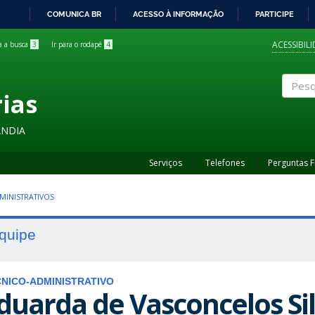
COMUNICA BR
ACESSO À INFORMAÇÃO
PARTICIPE
IR
PARA
ACESSIBIL
ra a busca
3
Ir para o rodapé
4
O
CONTEÚDO
rias
Pesqui
ÂNDIA
Serviços
Telefones
Perguntas 
MINISTRATIVOS
quipe
NICO-ADMINISTRATIVO
duarda de Vasconcelos Si