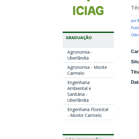
Téc
por
Publ
Últi
GRADUAÇÃO
Car
Agronomia -
Uberlândia
Sit
Agronomia - Monte
Tit
Carmelo
Engenharia
Dat
Ambiental e
Sanitária -
Uberlândia
Engenharia Florestal
- Monte Carmelo