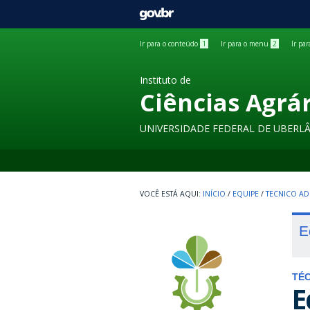
GOVBR
Ir para o conteúdo
1
Ir para o menu
2
Ir pa
Instituto de
Ciências Agrá
UNIVERSIDADE FEDERAL DE UBERL
INÍCIO
/
EQUIPE
/
TECNICO AD
E
TÉC
E