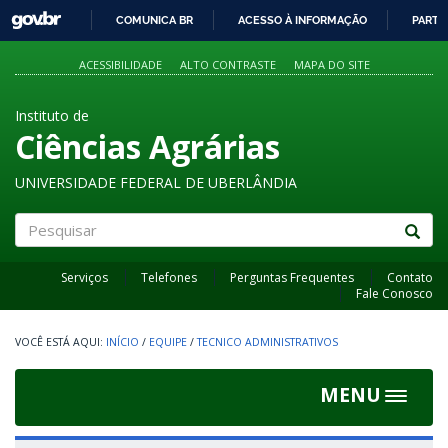
GOVBR
COMUNICA BR
ACESSO À INFORMAÇÃO
PARTI
IR
PARA
ACESSIBILIDADE
ALTO CONTRASTE
MAPA DO SITE
O
CONTEÚDO
Instituto de
Ciências Agrárias
UNIVERSIDADE FEDERAL DE UBERLÂNDIA
Pesquisar
Serviços
Telefones
Perguntas Frequentes
Contato
Fale Conosco
INÍCIO
/
EQUIPE
/
TECNICO ADMINISTRATIVOS
MENU
Toggle
navigat