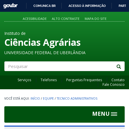
GOVBR
COMUNICA BR
ACESSO À INFORMAÇÃO
PARTI
IR
PARA
ACESSIBILIDADE
ALTO CONTRASTE
MAPA DO SITE
O
CONTEÚDO
Instituto de
Ciências Agrárias
UNIVERSIDADE FEDERAL DE UBERLÂNDIA
Pesquisar
Serviços
Telefones
Perguntas Frequentes
Contato
Fale Conosco
INÍCIO
/
EQUIPE
/
TECNICO ADMINISTRATIVOS
MENU
Toggle
navigat