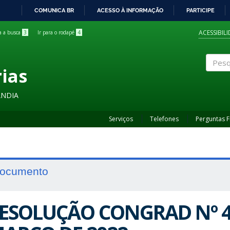
COMUNICA BR
ACESSO À INFORMAÇÃO
PARTICIPE
IR
PARA
ACESSIBIL
ra a busca
3
Ir para o rodapé
4
O
CONTEÚDO
rias
Pesqui
ÂNDIA
Serviços
Telefones
Perguntas 
ocumento
ESOLUÇÃO CONGRAD Nº 46