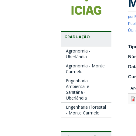
M
por
Publ
Últi
GRADUAÇÃO
Tip
Agronomia -
Uberlândia
Nú
Agronomia - Monte
Dat
Carmelo
Cur
Engenharia
Ambiental e
An
Sanitária -
Uberlândia
Engenharia Florestal
- Monte Carmelo