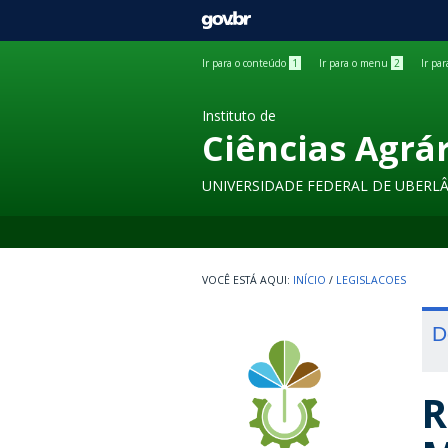
GOVBR
Ir para o conteúdo
1
Ir para o menu
2
Ir pa
Instituto de
Ciências Agrá
UNIVERSIDADE FEDERAL DE UBERL
INÍCIO
/
LEGISLACOES
D
R