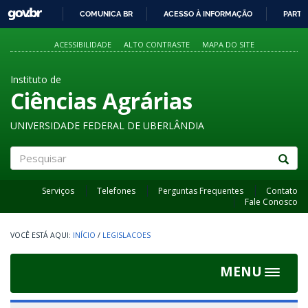
GOVBR
COMUNICA BR
ACESSO À INFORMAÇÃO
PARTI
IR
PARA
ACESSIBILIDADE
ALTO CONTRASTE
MAPA DO SITE
O
CONTEÚDO
Instituto de
Ciências Agrárias
UNIVERSIDADE FEDERAL DE UBERLÂNDIA
Pesquisar
Serviços
Telefones
Perguntas Frequentes
Contato
Fale Conosco
INÍCIO
/
LEGISLACOES
MENU
Toggle
navigat