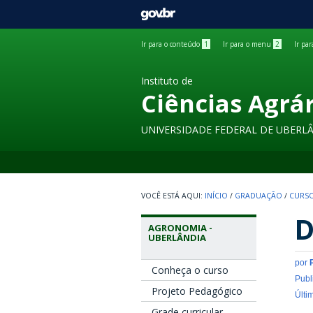
GOVBR
Ir para o conteúdo
1
Ir para o menu
2
Ir pa
Instituto de
Ciências Agrá
UNIVERSIDADE FEDERAL DE UBERL
INÍCIO
/
GRADUAÇÃO
/
CURSO
D
AGRONOMIA -
UBERLÂNDIA
por
Conheça o curso
Publ
Projeto Pedagógico
Últi
Grade curricular