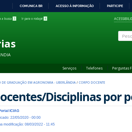
COMUNICA BR
ACESSO À INFORMAÇÃO
PARTICIPE
IR
PARA
ACESSIBIL
ra a busca
3
Ir para o rodapé
4
O
CONTEÚDO
rias
Pesqui
ÂNDIA
Serviços
Telefones
Perguntas 
 DE GRADUAÇÃO EM AGRONOMIA - UBERLÂNDIA
/
CORPO DOCENTE
ocentes/Disciplinas por 
Portal ICIAG
icado: 22/05/2020 - 00:00
ma modificação: 08/03/2022 - 11:45