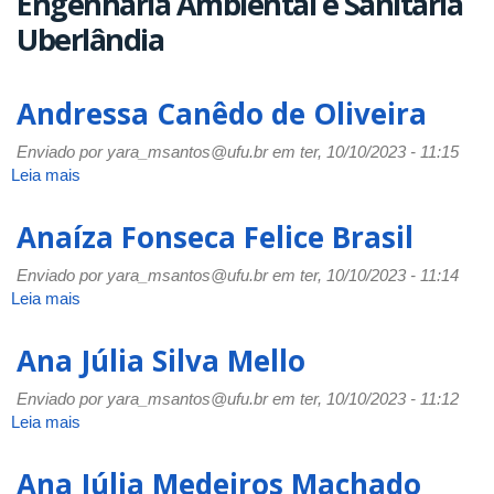
Engenharia Ambiental e Sanitária
Uberlândia
Andressa Canêdo de Oliveira
Enviado por
yara_msantos@ufu.br
em ter, 10/10/2023 - 11:15
Leia mais
sobre
Andressa
Canêdo
Anaíza Fonseca Felice Brasil
de
Oliveira
Enviado por
yara_msantos@ufu.br
em ter, 10/10/2023 - 11:14
Leia mais
sobre
Anaíza
Fonseca
Ana Júlia Silva Mello
Felice
Brasil
Enviado por
yara_msantos@ufu.br
em ter, 10/10/2023 - 11:12
Leia mais
sobre
Ana
Júlia
Ana Júlia Medeiros Machado
Silva