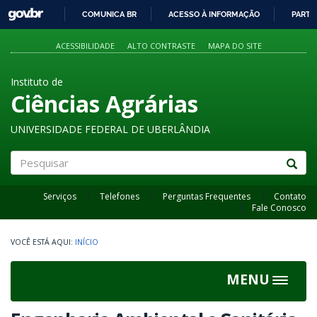
GOVBR
COMUNICA BR
ACESSO À INFORMAÇÃO
PARTI
IR
PARA
ACESSIBILIDADE
ALTO CONTRASTE
MAPA DO SITE
O
CONTEÚDO
Instituto de
Ciências Agrárias
UNIVERSIDADE FEDERAL DE UBERLÂNDIA
Pesquisar
Serviços
Telefones
Perguntas Frequentes
Contato
Fale Conosco
INÍCIO
MENU
Toggle
navigat