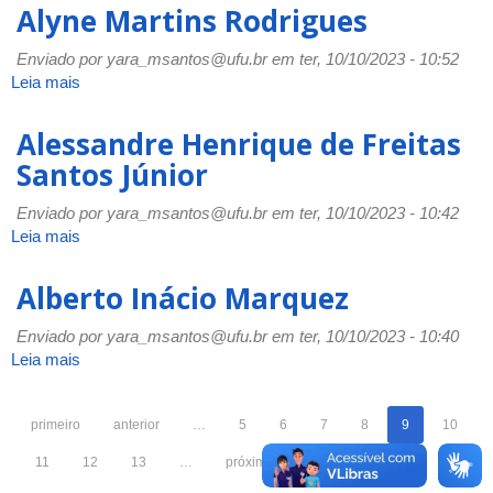
Auxiliadora
Alyne Martins Rodrigues
Alves
Pereira
Enviado por
yara_msantos@ufu.br
em ter, 10/10/2023 - 10:52
Salazar
Leia mais
sobre
Alyne
Martins
Alessandre Henrique de Freitas
Rodrigues
Santos Júnior
Enviado por
yara_msantos@ufu.br
em ter, 10/10/2023 - 10:42
Leia mais
sobre
Alessandre
Henrique
Alberto Inácio Marquez
de
Freitas
Enviado por
yara_msantos@ufu.br
em ter, 10/10/2023 - 10:40
Santos
Leia mais
sobre
Júnior
Alberto
Inácio
primeiro
anterior
…
5
6
7
8
9
10
Marquez
11
12
13
…
próximo
último