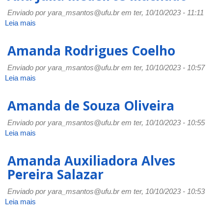
Mello
Enviado por
yara_msantos@ufu.br
em ter, 10/10/2023 - 11:11
Leia mais
sobre
Ana
Júlia
Amanda Rodrigues Coelho
Medeiros
Machado
Enviado por
yara_msantos@ufu.br
em ter, 10/10/2023 - 10:57
Leia mais
sobre
Amanda
Rodrigues
Amanda de Souza Oliveira
Coelho
Enviado por
yara_msantos@ufu.br
em ter, 10/10/2023 - 10:55
Leia mais
sobre
Amanda
de
Amanda Auxiliadora Alves
Souza
Pereira Salazar
Oliveira
Enviado por
yara_msantos@ufu.br
em ter, 10/10/2023 - 10:53
Leia mais
sobre
Amanda