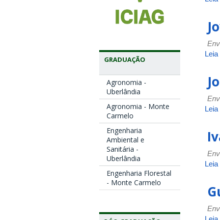
J
Env
Leia
GRADUAÇÃO
J
Agronomia -
Uberlândia
Env
Agronomia - Monte
Leia
Carmelo
Engenharia
Iv
Ambiental e
Sanitária -
Env
Uberlândia
Leia
Engenharia Florestal
- Monte Carmelo
G
Env
Leia