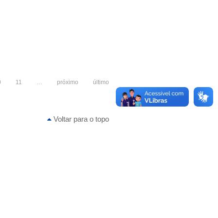
0
11
…
próximo
último
Voltar para o topo