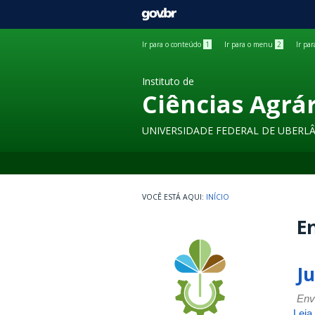
GOVBR
Ir para o conteúdo
1
Ir para o menu
2
Ir pa
Instituto de
Ciências Agrá
UNIVERSIDADE FEDERAL DE UBERL
INÍCIO
En
J
Env
Leia