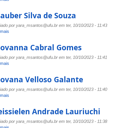
Gustavo
Gomes
lauber Silva de Souza
Borges
iado por
yara_msantos@ufu.br
em ter, 10/10/2023 - 11:43
 mais
sobre
Glauber
Silva
iovanna Cabral Gomes
de
Souza
iado por
yara_msantos@ufu.br
em ter, 10/10/2023 - 11:41
 mais
sobre
Giovanna
Cabral
iovana Velloso Galante
Gomes
iado por
yara_msantos@ufu.br
em ter, 10/10/2023 - 11:40
 mais
sobre
Giovana
Velloso
eissielen Andrade Lauriuchi
Galante
iado por
yara_msantos@ufu.br
em ter, 10/10/2023 - 11:38
 mais
sobre