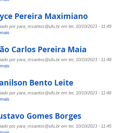
Julles
Souza
oyce Pereira Maximiano
Santana
iado por
yara_msantos@ufu.br
em ter, 10/10/2023 - 11:49
 mais
sobre
Joyce
Pereira
oão Carlos Pereira Maia
Maximiano
iado por
yara_msantos@ufu.br
em ter, 10/10/2023 - 11:48
 mais
sobre
João
Carlos
anilson Bento Leite
Pereira
Maia
iado por
yara_msantos@ufu.br
em ter, 10/10/2023 - 11:46
 mais
sobre
Ivanilson
Bento
ustavo Gomes Borges
Leite
iado por
yara_msantos@ufu.br
em ter, 10/10/2023 - 11:45
 mais
sobre