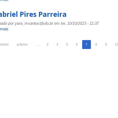
Geissielen
Andrade
briel Pires Parreira
Lauriuchi
iado por
yara_msantos@ufu.br
em ter, 10/10/2023 - 11:37
 mais
sobre
Gabriel
Pires
imeiro
anterior
…
3
4
5
6
7
8
9
1
Parreira