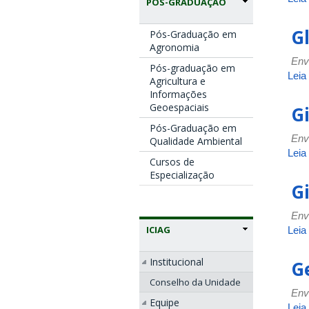
PÓS-GRADUAÇÃO
G
Pós-Graduação em
Agronomia
Env
Pós-graduação em
Leia
Agricultura e
Informações
Geoespaciais
G
Pós-Graduação em
Env
Qualidade Ambiental
Leia
Cursos de
Especialização
G
Env
ICIAG
Leia
Institucional
G
Conselho da Unidade
Env
Equipe
Leia