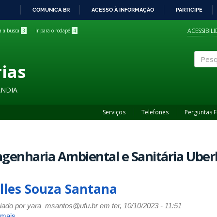
COMUNICA BR
ACESSO À INFORMAÇÃO
PARTICIPE
IR
PARA
ACESSIBIL
ra a busca
3
Ir para o rodapé
4
O
CONTEÚDO
rias
Pesqui
ÂNDIA
Serviços
Telefones
Perguntas 
genharia Ambiental e Sanitária Uber
ulles Souza Santana
iado por
yara_msantos@ufu.br
em ter, 10/10/2023 - 11:51
 mais
sobre