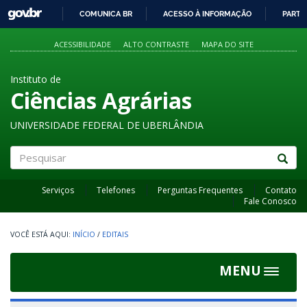
GOVBR
COMUNICA BR
ACESSO À INFORMAÇÃO
PARTI
IR
PARA
ACESSIBILIDADE
ALTO CONTRASTE
MAPA DO SITE
O
CONTEÚDO
Instituto de
Ciências Agrárias
UNIVERSIDADE FEDERAL DE UBERLÂNDIA
Pesquisar
Serviços
Telefones
Perguntas Frequentes
Contato
Fale Conosco
INÍCIO
/
EDITAIS
MENU
Toggle
navigat