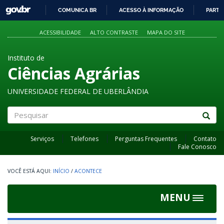
GOVBR
COMUNICA BR
ACESSO À INFORMAÇÃO
PARTI
IR
PARA
ACESSIBILIDADE
ALTO CONTRASTE
MAPA DO SITE
O
CONTEÚDO
Instituto de
Ciências Agrárias
UNIVERSIDADE FEDERAL DE UBERLÂNDIA
Pesquisar
Serviços
Telefones
Perguntas Frequentes
Contato
Fale Conosco
INÍCIO
/
ACONTECE
MENU
Toggle
navigat